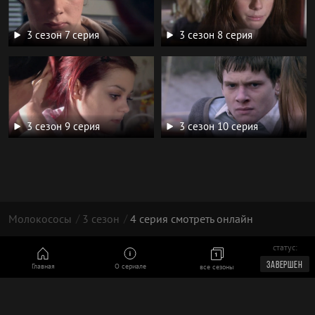
3 сезон 7 серия
3 сезон 8 серия
3 сезон 9 серия
3 сезон 10 серия
Молокососы
3 сезон
4 серия смотреть онлайн
статус:
© 2026 год, Скинс/Skins, Molokososi.RU | 16+
ЗАВЕРШЕН
Главная
О сериале
все сезоны