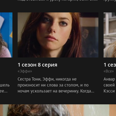
не хочет провалиться. Вдобавок ко
влюбл
всему, он опять сексуально
неудовлетворе
1 сезон 8 серия
1 се
«Эффи»
«Все»
Сестра Тони, Эффи, никогда не
Анвар
ишель
произносит ни слова за столом, и по
своей
ее
ночам ускользает на вечеринку. Когда
Кэсси 
она снова пропадает, Тони отчаянно
пытается ее найти.