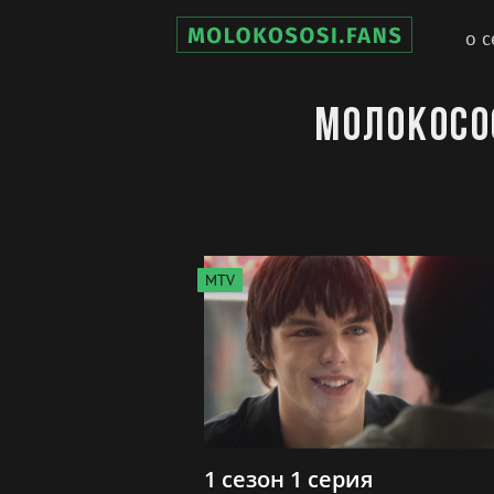
о с
Молокосо
MTV
1 сезон 1 серия