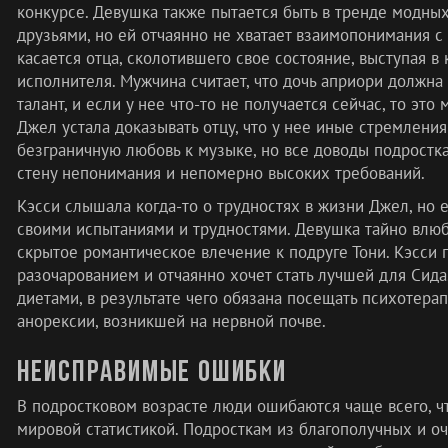
конкурсе. Девушка также пытается быть в тренде модных
друзьями, но ей отчаянно не хватает взаимопонимания с
касается отца, сколотившего свое состояние, выступая в 
исполнителя. Мужчина считает, что дочь априори должн
талант, и если у нее что-то не получается сейчас, то эт
Джел устала доказывать отцу, что у нее иные стремления
безграничную любовь к музыке, но все доводы подрост
стену непонимания и непомерно высоких требований.
Кэсси слышала когда-то о трудностях в жизни Джел, но е
своими испытаниями и трудностями. Девушка тайно влюб
скрытое романтическое влечение к подруге Тони. Кэсси 
разочарованием и отчаянно хочет стать лучшей для Сида
диетами, в результате чего обязана посещать психотерап
анорексии, возникшей на нервной почве.
Неисправимые ошибки
В подростковом возрасте люди ошибаются чаще всего, чт
мировой статистикой. Подросткам из благополучных и оч