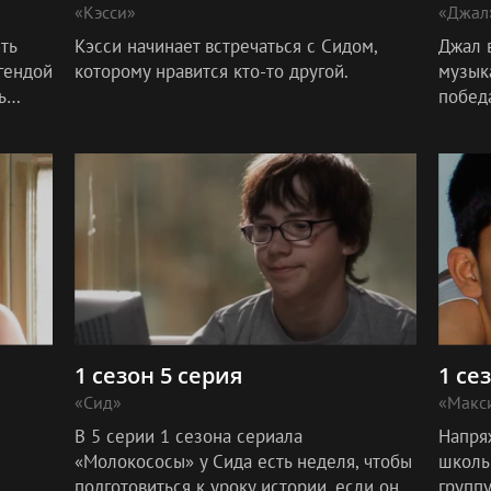
«Кэсси»
«Джал
ть
Кэсси начинает встречаться с Сидом,
Джал 
гендой
которому нравится кто-то другой.
музыка
ь
побед
енно
о сво
 окр
1 сезон 5 серия
1 се
«Сид»
«Макси
В 5 серии 1 сезона сериала
Напряж
«Молокососы» у Сида есть неделя, чтобы
школь
подготовиться к уроку истории, если он
групп