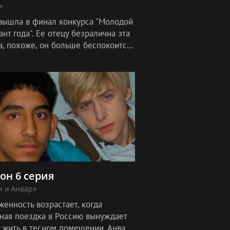
»
вышла в финал конкурса "Молодой
нт года". Ее отецу безралична эта
а, похоже, он больше беспокоится
ей симпатичной молодой девушке.
зон 6 серия
 и Анвар»
енность возрастает, когда
ная поездка в Россию вынуждает
у жить в тесном помещении. Анвар