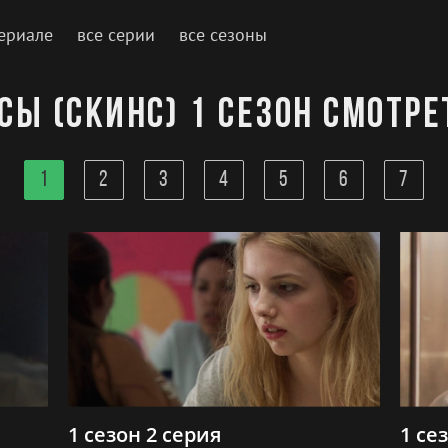
ериале
все серии
все сезоны
сы (Скинс) 1 сезон смотре
1
2
3
4
5
6
7
1 сезон 2 серия
1 се