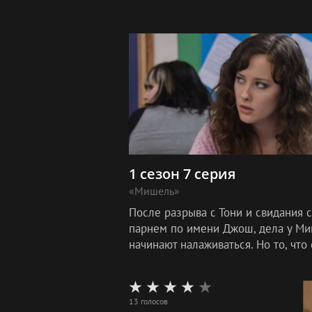
1 сезон 7 серия
«Мишель»
После разрыва с Тони и свидания с
парнем по имени Джош, дела у М
начинают налаживаться. Но то, что 
ждет дальше, никто не ожидал.
13 голосов