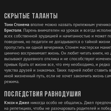
Скрытые таланты
Тони Стонема
вполне можно назвать прилежным ученик
Бристоля
. Парень внимателен на уроках и всегда исполн
всех собственной эрудицией и начитанностью и может 
поведения, но педагоги не догадываются о тайной жизни
пропустить ни одной вечеринки, Стонем мастерски мани
цинично воспринимает жизнь. Он любит читать книги, но
вызывают душевного отклика и не способствуют изменен
привык брать от жизни все, что ему необходимо, и редк
чувства друзей и знакомых. Таких парней любят ставить в
иной жизненный путь, если не хочет закончить жизнь са
режима.
Последствия равнодушия
Кэсси и Джел
никогда особо не общались. Джел предпоч
на репетициях, чтобы не разочаровать родителей и поб