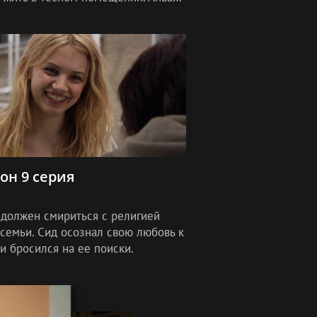
яется в русскую девушку.
зон 9 серия
 должен смириться с религией
 семьи. Сид осознал свою любовь к
и бросился на ее поиски.