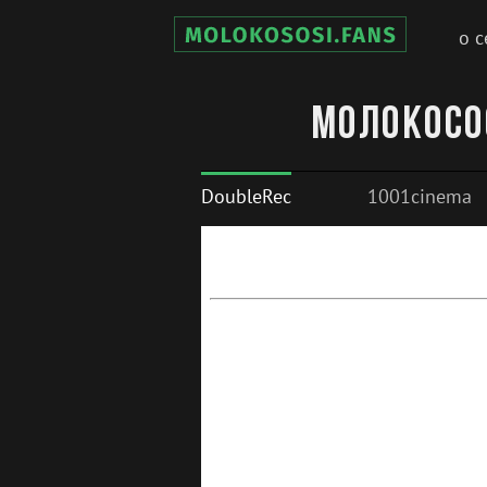
о с
Молокосо
DoubleRec
1001cinema