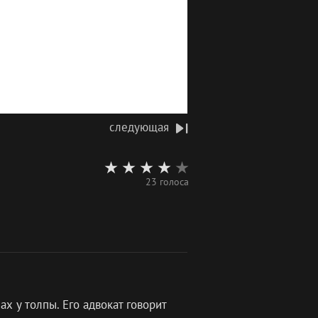
следующая
23 голоса
х у толпы. Его адвокат говорит