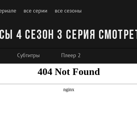
ериале
все серии
все сезоны
сы 4 сезон 3 серия смотре
Субтитры
Плеер 2