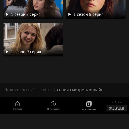
1 сезон 7 серия
1 сезон 8 серия
1 сезон 9 серия
Молокососы
1 сезон
4 серия смотреть онлайн
статус:
© 2026 год, Скинс/Skins, Molokososi.RU | 16+
ЗАВЕРШЕН
Главная
О сериале
все сезоны