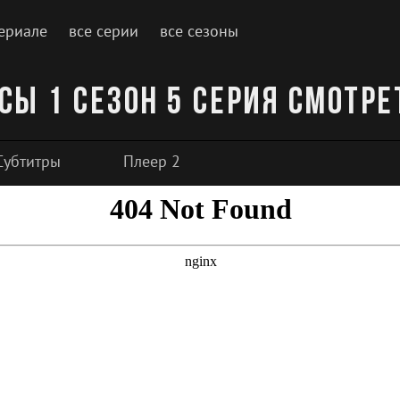
ериале
все серии
все сезоны
сы 1 сезон 5 серия смотре
Субтитры
Плеер 2