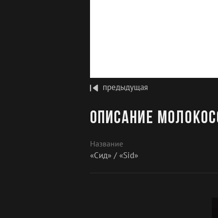
предыдущая
Описание Молокосо
Название
«Сид» / «Sid»