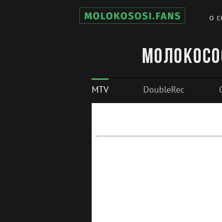
о с
Молокосо
MTV
DoubleRec